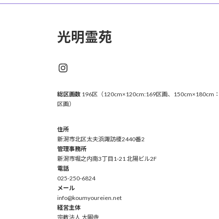
光明霊苑
Instagram
総区画数
196区（120cm×120cm:169区画、150cm×180cm：
区画）
住所
新潟市北区太夫浜諏訪榎2440番2
管理事務所
新潟市堀之内南3丁目1-21 北陽ビル2F
電話
025-250-6824
メール
info@koumyoureien.net
経営主体
宗教法人 大圓寺