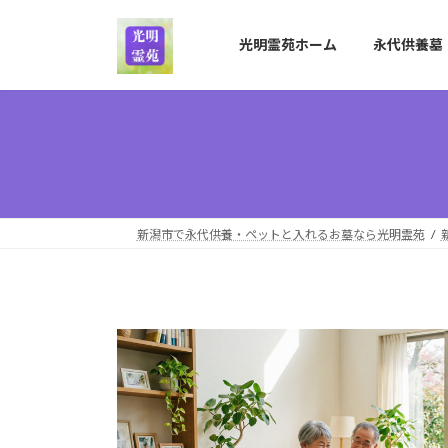
コ
ナ
ン
ビ
光明霊苑ホーム
永代供養墓
テ
ゲ
ン
ー
ツ
シ
へ
ョ
ス
ン
キ
に
ッ
移
プ
動
新潟市で永代供養・ペットと入れるお墓なら光明霊苑