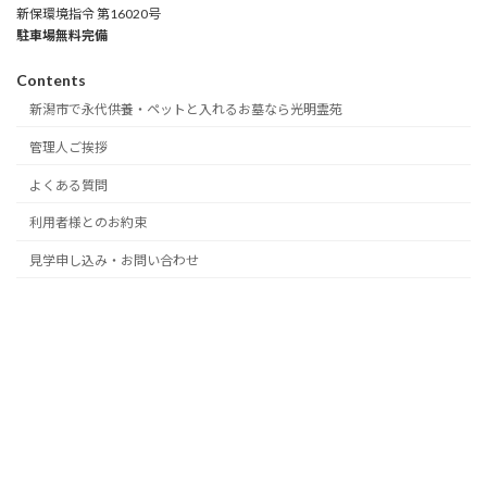
新保環境指令 第16020号
駐車場無料完備
Contents
新潟市で永代供養・ペットと入れるお墓なら光明霊苑
管理人ご挨拶
よくある質問
利用者様とのお約束
見学申し込み・お問い合わせ