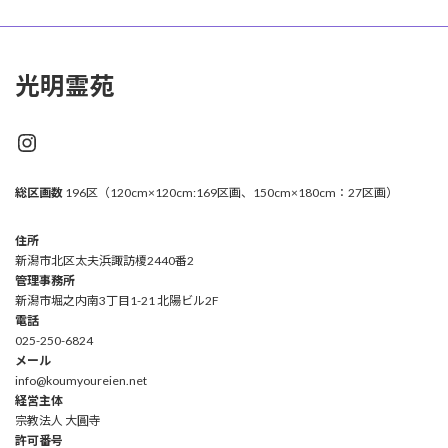
光明霊苑
Instagram
総区画数
196区（120cm×120cm:169区画、150cm×180cm：27区画）
住所
新潟市北区太夫浜諏訪榎2440番2
管理事務所
新潟市堀之内南3丁目1-21 北陽ビル2F
電話
025-250-6824
メール
info@koumyoureien.net
経営主体
宗教法人 大圓寺
許可番号